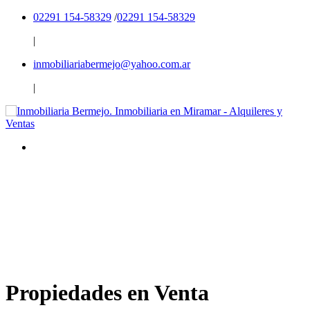
02291 154-58329
/
02291 154-58329
|
inmobiliariabermejo@yahoo.com.ar
|
Propiedades en Venta